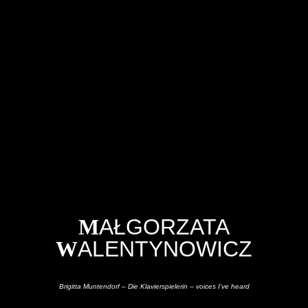
M
AŁGORZATA
W
ALENTYNOWICZ
Brigitta Muntendorf – Die Klavierspielerin – voices I’ve heard